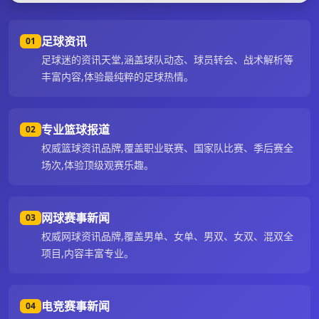
足球资讯
01
足球迷的资讯天堂,涵盖球队动态、球员转会、战术解析等
丰富内容,体验最纯粹的足球热情。
专业篮球报道
02
权威篮球资讯品牌,覆盖职业联赛、国家队比赛、季后赛全
场次,体验顶级观赛乐趣。
网球赛事新闻
03
权威网球资讯品牌,覆盖男单、女单、男双、女双、混双全
项目,内容丰富专业。
电竞赛事新闻
04