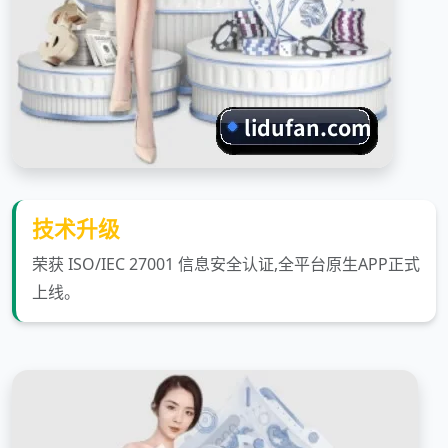
技术升级
荣获 ISO/IEC 27001 信息安全认证,全平台原生APP正式
上线。