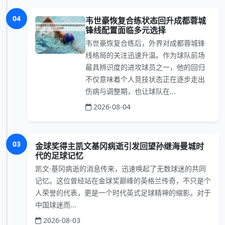
04
韦世豪恢复合练状态回升成都蓉城
锋线配置面临多元选择
韦世豪恢复合练后，外界对成都蓉城锋
线格局的关注迅速升温。作为球队前场
最具辨识度的进攻球员之一，他的回归
不仅意味着个人竞技状态正在逐步走出
伤病与调整期，也让球队在...
2026-08-04
03
金球奖得主凯文基冈病逝引发回望孙继海曼城时
代的足球记忆
凯文·基冈病逝的消息传来，迅速唤起了无数球迷的共同
记忆。这位曾经站在金球奖巅峰的英格兰传奇，不只是个
人荣誉的代表，更是一个时代英式足球精神的缩影。对于
中国球迷而...
2026-08-03