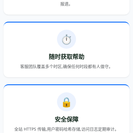
报道。
⏱️
随时获取帮助
客服团队覆盖多个时区,确保任何时段都有人值守。
🔒
安全保障
全站 HTTPS 传输,用户密码哈希存储,访问日志定期审计。