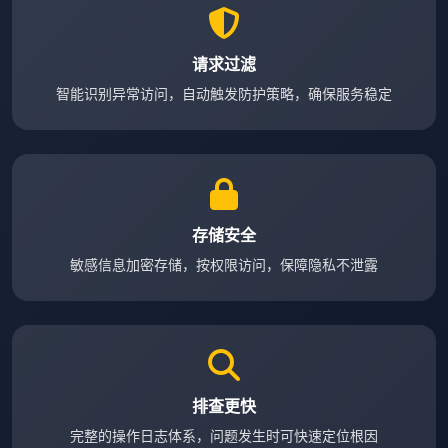
请求过滤
智能识别异常访问，自动触发防护策略，确保服务稳定
存储安全
敏感信息加密存储，按权限访问，保障隐私不泄露
排查更快
完整的操作日志体系，问题发生时可快速定位根因