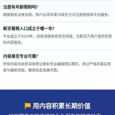
注册有年龄限制吗?
根据相关法律法规，用户必须年满18周岁方可注册使用本平台服务。
新京葡萄入口成立于哪一年?
平台成立于2024年，持续深耕体育资讯领域，为数百万用户提供优质
的内容服务。
内容是否专业可靠?
所有内容均由资深体育记者和专业编辑团队撰写，经过严格的事实核
查与编审流程，确保信息准确可靠。
用内容积累长期价值