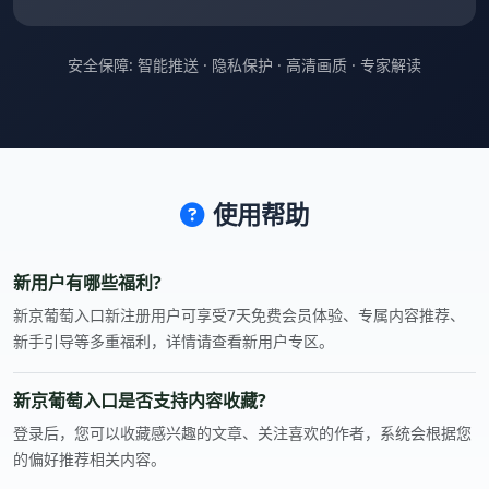
安全保障: 智能推送 · 隐私保护 · 高清画质 · 专家解读
使用帮助
新用户有哪些福利?
新京葡萄入口新注册用户可享受7天免费会员体验、专属内容推荐、
新手引导等多重福利，详情请查看新用户专区。
新京葡萄入口是否支持内容收藏?
登录后，您可以收藏感兴趣的文章、关注喜欢的作者，系统会根据您
的偏好推荐相关内容。