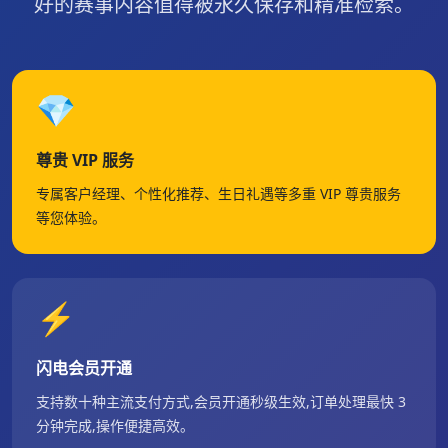
好的赛事内容值得被永久保存和精准检索。
💎
尊贵 VIP 服务
专属客户经理、个性化推荐、生日礼遇等多重 VIP 尊贵服务
等您体验。
⚡
闪电会员开通
支持数十种主流支付方式,会员开通秒级生效,订单处理最快 3
分钟完成,操作便捷高效。