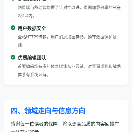
网页端与移动端均做了针对性改进，页面加载效率控制在
2秒以内。
用户数据安全
全站HTTPS传输，用户消息加密存储，遵守数据保护法
规。
优质编辑团队
首要编辑均有多年体育媒体从业尝试，对赛事规则和战术
体系有系统理解。
四、领域走向与信息方向
感谢每一位读者的保障，将以更高品质的内容回馈广