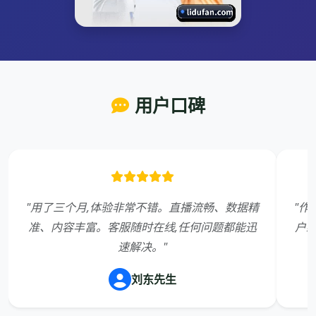
用户口碑
"用了三个月,体验非常不错。直播流畅、数据精
"作
准、内容丰富。客服随时在线,任何问题都能迅
户经
速解决。"
刘东先生